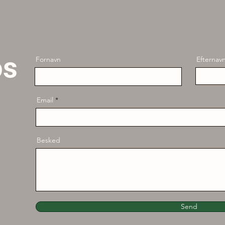
os
Fornavn
Efternav
Email
Besked
Send